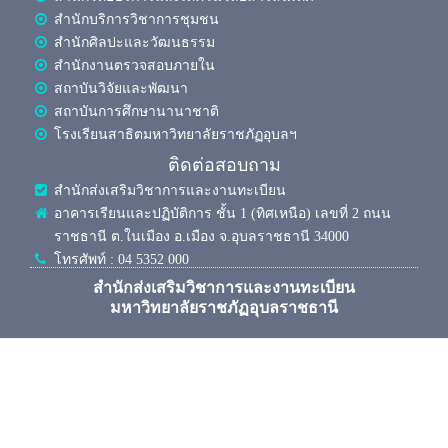
สำนักบริการวิชาการชุมชน
สำนักศิลปะและวัฒนธรรม
สำนักงานตรวจสอบภายใน
สถาบันวิจัยและพัฒนา
สถาบันการศึกษานานาชาติ
โรงเรียนสาธิตมหาวิทยาลัยราชภัฏอุบลฯ
ติดต่อสอบถาม
สำนักส่งเสริมวิชาการและงานทะเบียน
อาคารเรียนและปฏิบัติการ ชั้น 1 (ทิศเหนือ) เลขที่ 2 ถนน
ราชธานี ต.ในเมือง อ.เมือง จ.อุบลราชธานี 34000
โทรศัพท์ : 04 5352 000
สำนักส่งเสริมวิชาการและงานทะเบียน
มหาวิทยาลัยราชภัฏอุบลราชธานี