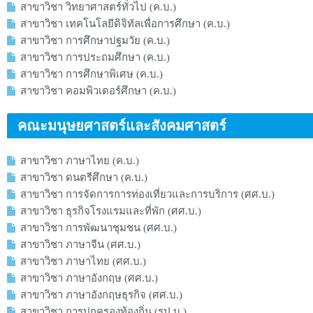
สาขาวิชา วิทยาศาสตร์ทั่วไป (ค.บ.)
สาขาวิชา เทคโนโลยีดิจิทัลเพื่อการศึกษา (ค.บ.)
สาขาวิชา การศึกษาปฐมวัย (ค.บ.)
สาขาวิชา การประถมศึกษา (ค.บ.)
สาขาวิชา การศึกษาพิเศษ (ค.บ.)
สาขาวิชา คอมพิวเตอร์ศึกษา (ค.บ.)
คณะมนุษยศาสตร์และสังคมศาสตร์
สาขาวิชา ภาษาไทย (ค.บ.)
สาขาวิชา ดนตรีศึกษา (ค.บ.)
สาขาวิชา การจัดการการท่องเที่ยวและการบริการ (ศศ.บ.)
สาขาวิชา ธุรกิจโรงแรมและที่พัก (ศศ.บ.)
สาขาวิชา การพัฒนาชุมชน (ศศ.บ.)
สาขาวิชา ภาษาจีน (ศศ.บ.)
สาขาวิชา ภาษาไทย (ศศ.บ.)
สาขาวิชา ภาษาอังกฤษ (ศศ.บ.)
สาขาวิชา ภาษาอังกฤษธุรกิจ (ศศ.บ.)
สาขาวิชา การปกครองท้องถิ่น (รป.บ.)