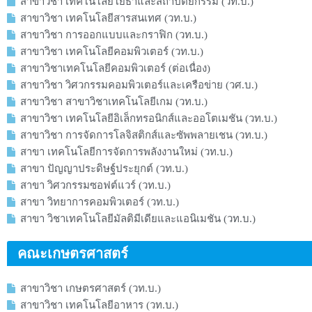
สาขาวิชา เทคโนโลยีโยธาและสถาปัตยกรรม (วท.บ.)
สาขาวิชา เทคโนโลยีสารสนเทศ (วท.บ.)
สาขาวิชา การออกแบบและกราฟิก (วท.บ.)
สาขาวิชา เทคโนโลยีคอมพิวเตอร์ (วท.บ.)
สาขาวิชาเทคโนโลยีคอมพิวเตอร์ (ต่อเนื่อง)
สาขาวิชา วิศวกรรมคอมพิวเตอร์และเครือข่าย (วศ.บ.)
สาขาวิชา สาขาวิชาเทคโนโลยีเกม (วท.บ.)
สาขาวิชา เทคโนโลยีอิเล็กทรอนิกส์และออโตเมชัน (วท.บ.)
สาขาวิชา การจัดการโลจิสติกส์และซัพพลายเชน (วท.บ.)
สาขา เทคโนโลยีการจัดการพลังงานใหม่ (วท.บ.)
สาขา ปัญญาประดิษฐ์ประยุกต์ (วท.บ.)
สาขา วิศวกรรมซอฟต์แวร์ (วท.บ.)
สาขา วิทยาการคอมพิวเตอร์ (วท.บ.)
สาขา วิชาเทคโนโลยีมัลติมีเดียและแอนิเมชัน (วท.บ.)
คณะเกษตรศาสตร์
สาขาวิชา เกษตรศาสตร์ (วท.บ.)
สาขาวิชา เทคโนโลยีอาหาร (วท.บ.)