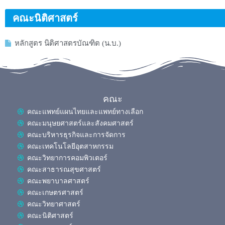
คณะนิติศาสตร์
หลักสูตร นิติศาสตรบัณฑิต (น.บ.)
คณะ
คณะแพทย์แผนไทยและแพทย์ทางเลือก
คณะมนุษยศาสตร์และสังคมศาสตร์
คณะบริหารธุรกิจและการจัดการ
คณะเทคโนโลยีอุตสาหกรรม
คณะวิทยาการคอมพิวเตอร์
คณะสาธารณสุขศาสตร์
คณะพยาบาลศาสตร์
คณะเกษตรศาสตร์
คณะวิทยาศาสตร์
คณะนิติศาสตร์