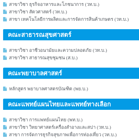
สาขาวิชา ธุรกิจอาหารและโภชนาการ (วท.บ.)
สาขาวิชา สัตวศาสตร์ (วท.บ.)
สาขา เทคโนโลยีการผลิตและการจัดการสินค้าเกษตร (วท.บ.)
คณะสาธารณสุขศาสตร์
สาขาวิชา อาชีวอนามัยและความปลอดภัย (วท.บ.)
สาขาวิชา สาธารณสุขชุมชน (ส.บ.)
คณะพยาบาลศาสตร์
หลักสูตร พยาบาลศาสตรบัณฑิต (พย.บ.)
คณะแพทย์แผนไทยและแพทย์ทางเลือก
สาขาวิชา การแพทย์แผนไทย (พท.บ.)
สาขาวิชา วิทยาศาสตร์เครื่องสำอางและสปา (วท.บ.)
สาขา การจัดการธุรกิจสุขภาพเพื่อการท่องเที่ยว (วท.บ.)