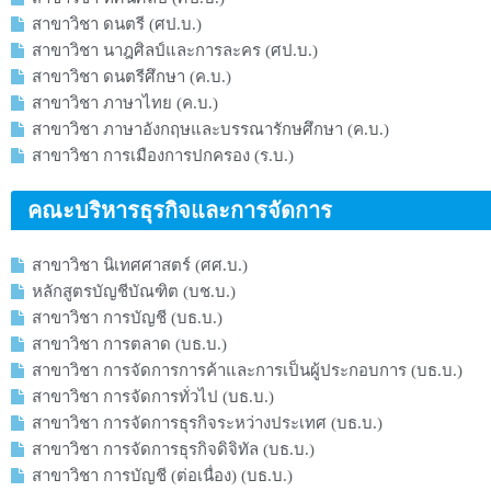
สาขาวิชา ดนตรี (ศป.บ.)
สาขาวิชา นาฎศิลป์และการละคร (ศป.บ.)
สาขาวิชา ดนตรีศึกษา (ค.บ.)
สาขาวิชา ภาษาไทย (ค.บ.)
สาขาวิชา ภาษาอังกฤษและบรรณารักษศึกษา (ค.บ.)
สาขาวิชา การเมืองการปกครอง (ร.บ.)
คณะบริหารธุรกิจและการจัดการ
สาขาวิชา นิเทศศาสตร์ (ศศ.บ.)
หลักสูตรบัญชีบัณฑิต (บช.บ.)
สาขาวิชา การบัญชี (บธ.บ.)
สาขาวิชา การตลาด (บธ.บ.)
สาขาวิชา การจัดการการค้าและการเป็นผู้ประกอบการ (บธ.บ.)
สาขาวิชา การจัดการทั่วไป (บธ.บ.)
สาขาวิชา การจัดการธุรกิจระหว่างประเทศ (บธ.บ.)
สาขาวิชา การจัดการธุรกิจดิจิทัล (บธ.บ.)
สาขาวิชา การบัญชี (ต่อเนื่อง) (บธ.บ.)