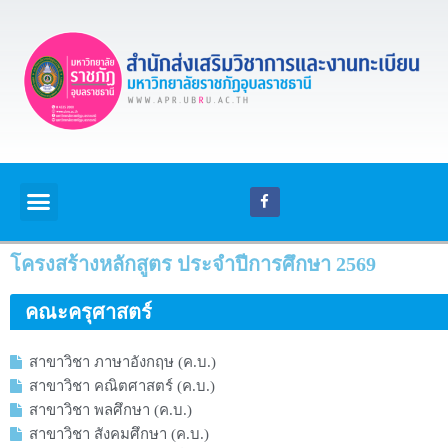
โครงสร้างหลักสูตร ประจำปีการศึกษา 2569
คณะครุศาสตร์
สาขาวิชา ภาษาอังกฤษ (ค.บ.)
สาขาวิชา คณิตศาสตร์ (ค.บ.)
สาขาวิชา พลศึกษา (ค.บ.)
สาขาวิชา สังคมศึกษา (ค.บ.)