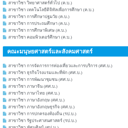
สาขาวิชา วิทยาศาสตร์ทั่วไป (ค.บ.)
สาขาวิชา เทคโนโลยีดิจิทัลเพื่อการศึกษา (ค.บ.)
สาขาวิชา การศึกษาปฐมวัย (ค.บ.)
สาขาวิชา การประถมศึกษา (ค.บ.)
สาขาวิชา การศึกษาพิเศษ (ค.บ.)
สาขาวิชา คอมพิวเตอร์ศึกษา (ค.บ.)
คณะมนุษยศาสตร์และสังคมศาสตร์
สาขาวิชา การจัดการการท่องเที่ยวและการบริการ (ศศ.บ.)
สาขาวิชา ธุรกิจโรงแรมและที่พัก (ศศ.บ.)
สาขาวิชา การพัฒนาชุมชน (ศศ.บ.)
สาขาวิชา ภาษาจีน (ศศ.บ.)
สาขาวิชา ภาษาไทย (ศศ.บ.)
สาขาวิชา ภาษาอังกฤษ (ศศ.บ.)
สาขาวิชา ภาษาอังกฤษธุรกิจ (ศศ.บ.)
สาขาวิชา การปกครองท้องถิ่น (รป.บ.)
สาขาวิชา รัฐประศาสนศาสตร์ (รป.บ.)
สาขาวิชา ทัศนศิลป์ (ศป.บ.)