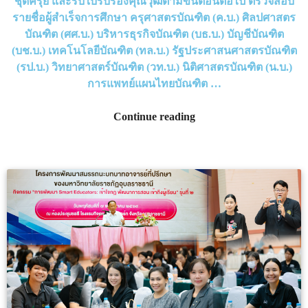
ชุดครุย และรับใบรับรองคุณวุฒิตามขั้นตอนต่อไป ตรวจสอบ
รายชื่อผู้สำเร็จการศึกษา ครุศาสตรบัณฑิต (ค.บ.) ศิลปศาสตร
บัณฑิต (ศศ.บ.) บริหารธุรกิจบัณฑิต (บธ.บ.) บัญชีบัณฑิต
(บช.บ.) เทคโนโลยีบัณฑิต (ทล.บ.) รัฐประศาสนศาสตรบัณฑิต
(รป.บ.) วิทยาศาสตร์บัณฑิต (วท.บ.) นิติศาสตรบัณฑิต (น.บ.)
การแพทย์แผนไทยบัณฑิต …
Continue reading